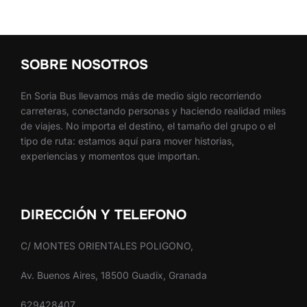
SOBRE NOSOTROS
En Soria Bus llevamos más de medio siglo recorriendo
carreteras, conectando personas y haciendo realidad miles
de viajes. No importa el destino, el tamaño del grupo o el
tipo de ruta: estamos aquí para mover historias,
experiencias y momentos que importan.
DIRECCIÓN Y TELEFONO
C/ MONTES ORIENTALES POLIGONO,
Av. Buenos Aires, 18500 Guadix, Granada
629428407