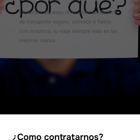
Llevamos décadas ofreciendo un servicio
de transporte seguro, cómodo y fiable;
con nosotros, tu viaje siempre está en las
mejores manos.
¿Como contratarnos?