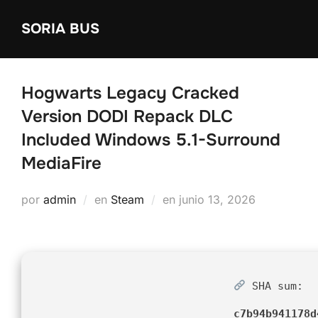
Saltar
SORIA BUS
al
contenido
Hogwarts Legacy Cracked
Version DODI Repack DLC
Included Windows 5.1-Surround
MediaFire
Publicado
por
admin
en
Steam
en
junio 13, 2026
el
SHA sum:
c7b94b941178d