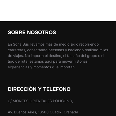
SOBRE NOSOTROS
En Soria Bus llevamos más de medio siglo recorriendo
carreteras, conectando personas y haciendo realidad miles
de viajes. No importa el destino, el tamaño del grupo o el
tipo de ruta: estamos aquí para mover historias,
experiencias y momentos que importan.
DIRECCIÓN Y TELEFONO
C/ MONTES ORIENTALES POLIGONO,
Av. Buenos Aires, 18500 Guadix, Granada