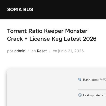
Saltar
SORIA BUS
al
contenido
Torrent Ratio Keeper Monster
Crack + License Key Latest 2026
Publicado
por
admin
en
Reset
en
junio 21, 2026
el
Hash-sum: faf
Last update: 2