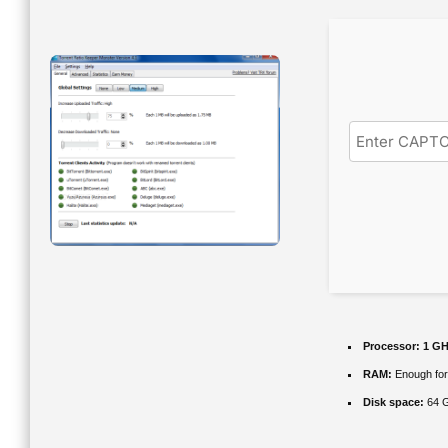
Processor:
1 GH
RAM:
Enough for
Disk space:
64 GB