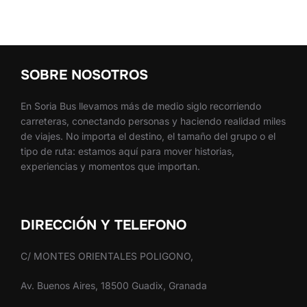
SOBRE NOSOTROS
En Soria Bus llevamos más de medio siglo recorriendo
carreteras, conectando personas y haciendo realidad miles
de viajes. No importa el destino, el tamaño del grupo o el
tipo de ruta: estamos aquí para mover historias,
experiencias y momentos que importan.
DIRECCIÓN Y TELEFONO
C/ MONTES ORIENTALES POLIGONO,
Av. Buenos Aires, 18500 Guadix, Granada