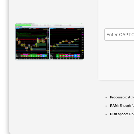
Processor:
At l
RAM:
Enough fo
Disk space:
Req