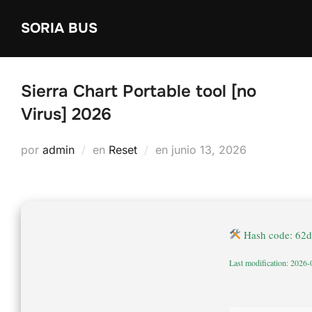
Saltar
SORIA BUS
al
contenido
Sierra Chart Portable tool [no
Virus] 2026
Publicado
por
admin
en
Reset
en
junio 13, 2026
el
Hash code: 62
Last modification: 2026