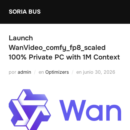
Saltar
SORIA BUS
al
contenido
Launch
WanVideo_comfy_fp8_scaled
100% Private PC with 1M Context
Publicado
por
admin
en
Optimizers
en
junio 30, 2026
el