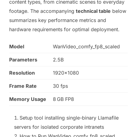
content types, from cinematic scenes to everyday
footage. The accompanying
technical table
below
summarizes key performance metrics and
hardware requirements for optimal deployment.
Model
WanVideo_comfy_fp8_scaled
Parameters
2.5B
Resolution
1920×1080
Frame Rate
30 fps
Memory Usage
8 GB FP8
Setup tool installing single-binary Llamafile
servers for isolated corporate intranets
How to Run WanVideo_comfy_fp8_scaled