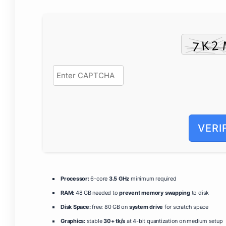
VERI
Processor:
6-core
3.5 GHz
minimum required
RAM:
48 GB needed to
prevent memory swapping
to disk
Disk Space:
free: 80 GB on
system drive
for scratch space
Graphics:
stable
30+ tk/s
at 4-bit quantization on medium setup