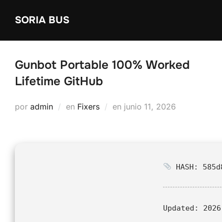
Saltar
SORIA BUS
al
contenido
Gunbot Portable 100% Worked
Lifetime GitHub
Publicado
por
admin
en
Fixers
en
junio 11, 2026
el
HASH: 585d8
Updated:
2026