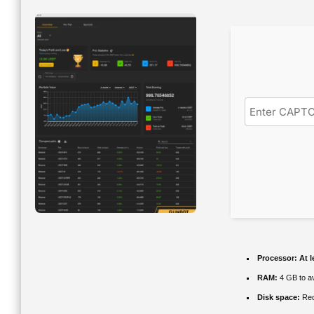
Processor:
At l
RAM:
4 GB to av
Disk space:
Req