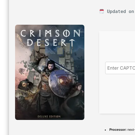
Updated on
Processor:
next-