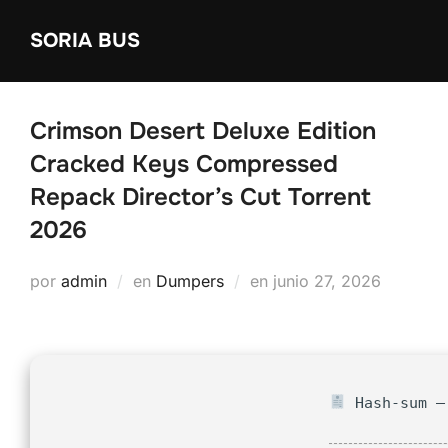
Saltar
SORIA BUS
al
contenido
Crimson Desert Deluxe Edition
Cracked Keys Compressed
Repack Director’s Cut Torrent
2026
Publicado
por
admin
en
Dumpers
en
junio 27, 2026
el
Hash-sum — 