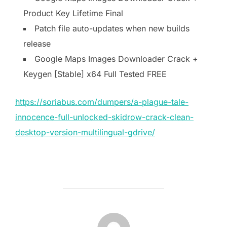
Product Key Lifetime Final
Patch file auto-updates when new builds
release
Google Maps Images Downloader Crack +
Keygen [Stable] x64 Full Tested FREE
https://soriabus.com/dumpers/a-plague-tale-
innocence-full-unlocked-skidrow-crack-clean-
desktop-version-multilingual-gdrive/
AUTOR DE LA PUBLICACIÓN