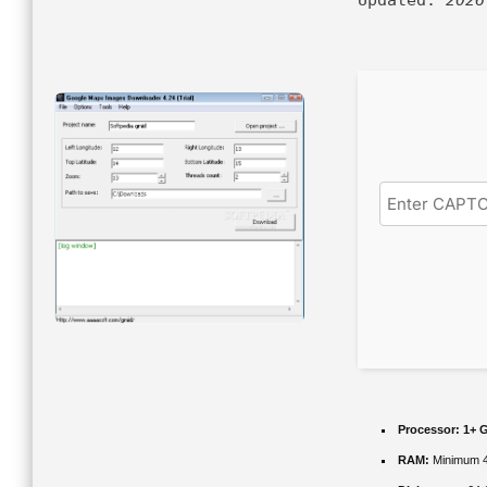
Updated:
2026
Processor:
1+ G
RAM:
Minimum 