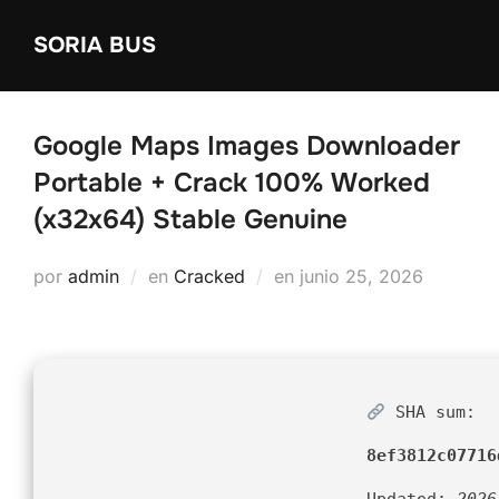
Saltar
SORIA BUS
al
contenido
Google Maps Images Downloader
Portable + Crack 100% Worked
(x32x64) Stable Genuine
Publicado
por
admin
en
Cracked
en
junio 25, 2026
el
SHA sum:
8ef3812c07716