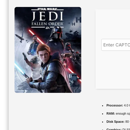
Processor:
4.0
RAM:
enough sp
Disk Space:
80
Graphics:
DLSS